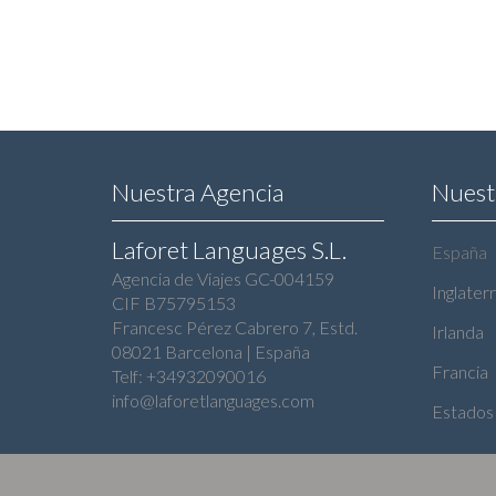
Nuestra Agencia
Nuest
Laforet Languages S.L.
España
Agencia de Viajes GC-004159
Inglater
CIF B75795153
Francesc Pérez Cabrero 7, Estd.
Irlanda
08021 Barcelona | España
Francia
Telf: +34932090016
info@laforetlanguages.com
Estados