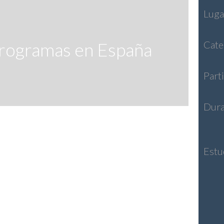
Luga
rogramas en España
Cate
Part
Dura
Estu