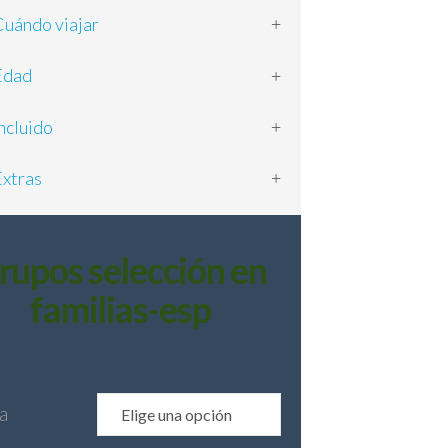
ándo viajar
dad
cluido
xtras
rupos selección en
familias-esp
a