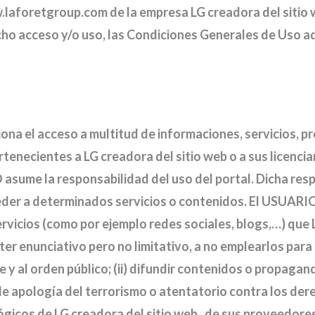
w.laforetgroup.com de la empresa LG creadora del sitio 
o acceso y/o uso, las Condiciones Generales de Uso aq
a el acceso a multitud de informaciones, servicios, p
rtenecientes a LG creadora del sitio web o a sus licenc
asume la responsabilidad del uso del portal. Dicha res
ceder a determinados servicios o contenidos. El USUARI
rvicios (como por ejemplo redes sociales, blogs,…) que 
er enunciativo pero no limitativo, a no emplearlos para (i
fe y al orden público; (ii) difundir contenidos o propagan
e apología del terrorismo o atentatorio contra los dere
lógicos de LG creadora del sitio web , de sus proveedore