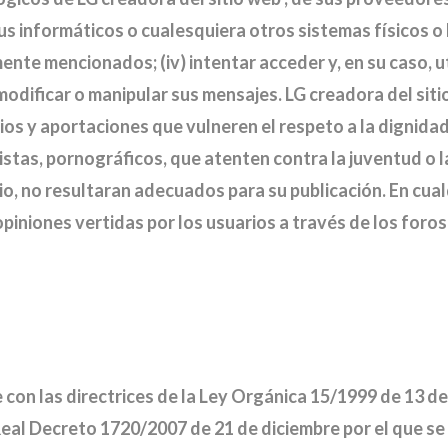
irus informáticos o cualesquiera otros sistemas físicos 
nte mencionados; (iv) intentar acceder y, en su caso, ut
modificar o manipular sus mensajes. LG creadora del sit
os y aportaciones que vulneren el respeto a la dignidad
stas, pornográficos, que atenten contra la juventud o la 
cio, no resultaran adecuados para su publicación. En cual
piniones vertidas por los usuarios a través de los foros
 con las directrices de la Ley Orgánica 15/1999 de 13 d
Real Decreto 1720/2007 de 21 de diciembre por el que s