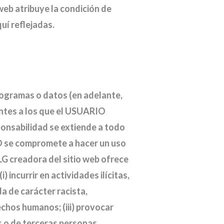
web atribuye la condición de
uí reflejadas.
rogramas o datos (en adelante,
iantes a los que el USUARIO
ponsabilidad se extiende a todo
O se compromete a hacer un uso
LG creadora del sitio web ofrece
) incurrir en actividades ilícitas,
da de carácter racista,
chos humanos; (iii) provocar
s o de terceras personas,