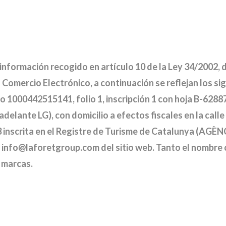
nformación recogido en artículo 10 de la Ley 34/2002, de 
 Comercio Electrónico, a continuación se reflejan los si
mo 1000442515141, folio 1, inscripción 1 con hoja B-6288
elante LG), con domicilio a efectos fiscales en la call
3 inscrita en el Registre de Turisme de Catalunya (AG
 info@laforetgroup.com del sitio web. Tanto el nombre 
 marcas.