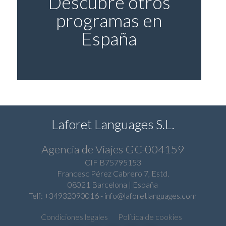
Descubre otros
programas en
España
Laforet Languages S.L.
Agencia de
Viajes GC-004159
CIF B75795153
Francesc Pérez Cabrero 7, Estd.
08021 Barcelona | España
Telf: +34932090016
-
info@laforetlanguages.com
Condiciones legales
Política de cookies