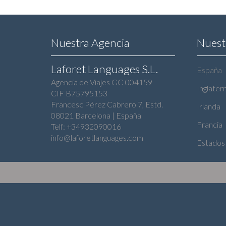
Este
producto
Nuestra Agencia
Nuest
tiene
Laforet Languages S.L.
España
múltiples
Agencia de Viajes GC-004159
variantes.
Inglater
CIF B75795153
Las
Francesc Pérez Cabrero 7, Estd.
Irlanda
08021 Barcelona | España
opciones
Francia
Telf: +34932090016
se
info@laforetlanguages.com
Estados
pueden
elegir
en
la
página