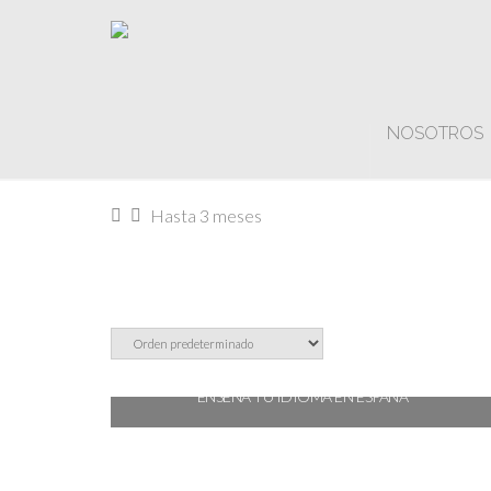
NOSOTROS
Home
Hasta 3 meses
ENSEÑA TU IDIOMA EN ESPAÑA
€
916,24
Seleccionar opciones