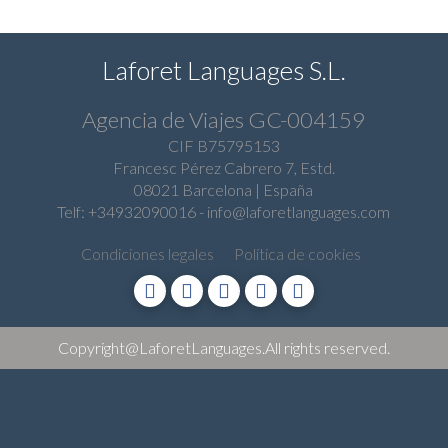
Laforet Languages S.L.
Agencia de
Viajes GC-004159
CIF B75795153
Francesc Pérez Cabrero 7, Estd.
08021 Barcelona | España
Telf: +34932090016
-
info@laforetlanguages.com
Condiciones legales
Política de cookies
Copyright@LaforetLanguages.All rights reserved.