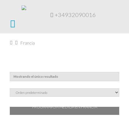
+34932090016
Navigation
Home
Francia
Mostrando el único resultado
PROGRAMAS A MEDIDA EN FRANCIA
Leer más