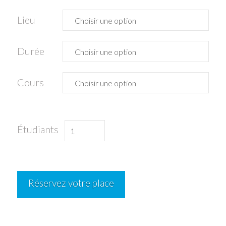
Lieu
Durée
Cours
quantité
Étudiants
de
Camp
de
Réservez votre place
surf