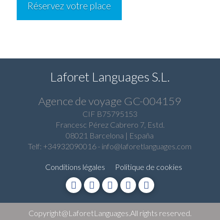
Réservez votre place
cours
de
guitare
Laforet Languages S.L.
Agence de voyage GC-004159
CIF B75795153
Francesc Pérez Cabrero 7, Estd.
08021 Barcelona | España
Telf: +34932090016
-
info@laforetlanguages.com
Conditions légales
Politique de cookies
Copyright@LaforetLanguages.All rights reserved.