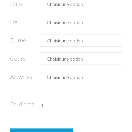
Date
Lieu
Durée
Cours
Activités
quantité
Étudiants
de
Espagnol
avec