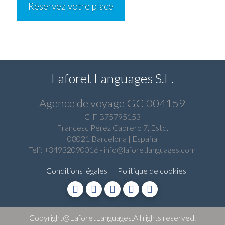
Réservez votre place
cours
d'équitation
Laforet Languages S.L.
Agence de voyage GC-004159
CIF B75795153
Francesc Pérez Cabrero 7, Estd.
08021 Barcelona | España
Telf: +34932090016
-
info@laforetlanguages.com
Conditions légales
Politique de cookies
Copyright@LaforetLanguages.All rights reserved.