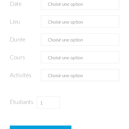
Date
Lieu
Durée
Cours
Activités
quantité
Étudiants
de
Espagnol
avec