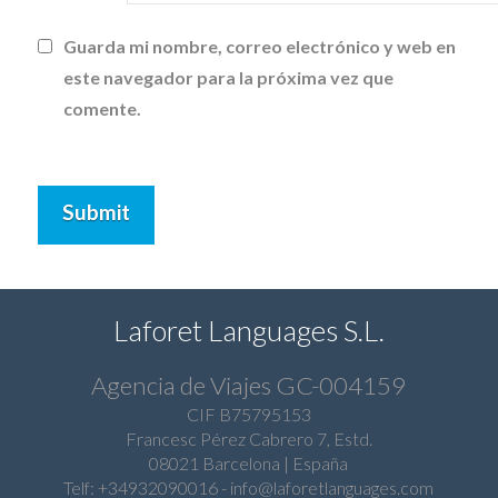
Guarda mi nombre, correo electrónico y web en
este navegador para la próxima vez que
comente.
Laforet Languages S.L.
Agencia de
Viajes GC-004159
CIF B75795153
Francesc Pérez Cabrero 7, Estd.
08021 Barcelona | España
Telf: +34932090016
-
info@laforetlanguages.com